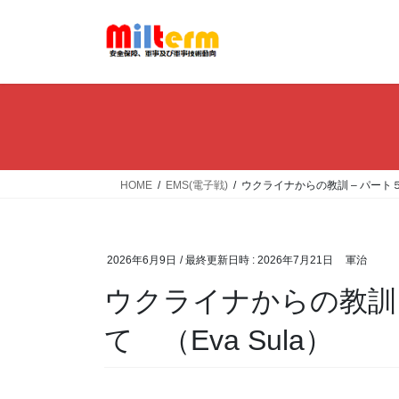
コ
ナ
ン
ビ
テ
ゲ
ン
ー
ツ
シ
へ
ョ
ス
ン
キ
に
ッ
移
HOME
EMS(電子戦)
ウクライナからの教訓 – パート５ 
プ
動
2026年6月9日
/ 最終更新日時 :
2026年7月21日
軍治
ウクライナからの教訓 
て （Eva Sula）