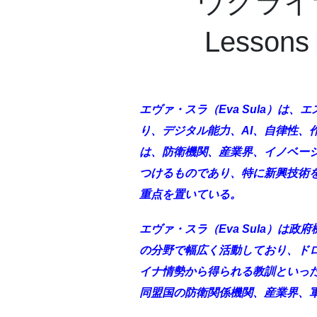
ウクライ
Lessons 
エヴァ・スラ（Eva Sula）は
り、デジタル能力、AI、自律性、
は、防衛機関、産業界、イノベー
つけるものであり、特に新興技術
重点を置いている。
エヴァ・スラ（Eva Sula）は
の分野で幅広く活動しており、ド
イナ情勢から得られる教訓といった
同盟国の防衛関係機関、産業界、