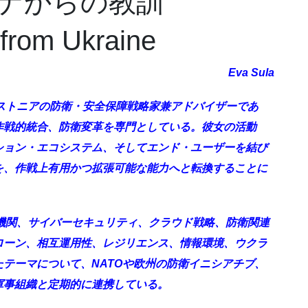
ナからの教訓
from Ukraine
Eva Sula
、エストニアの防衛・安全保障戦略家兼アドバイザーであ
作戦的統合、防衛変革を専門としている。彼女の活動
ション・エコシステム、そしてエンド・ユーザーを結び
を、作戦上有用かつ拡張可能な能力へと転換することに
政府機関、サイバーセキュリティ、クラウド戦略、防衛関連
ローン、相互運用性、レジリエンス、情報環境、ウクラ
テーマについて、NATOや欧州の防衛イニシアチブ、
軍事組織と定期的に連携している。