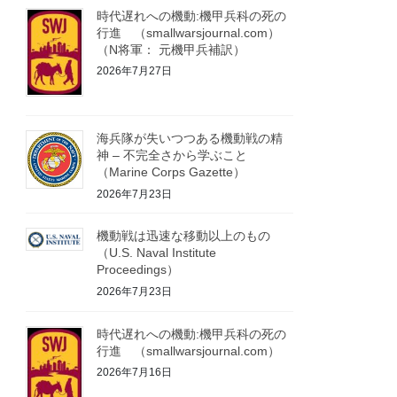
時代遅れへの機動:機甲兵科の死の
行進 （smallwarsjournal.com）
（N将軍： 元機甲兵補訳）
2026年7月27日
海兵隊が失いつつある機動戦の精
神 – 不完全さから学ぶこと
（Marine Corps Gazette）
2026年7月23日
機動戦は迅速な移動以上のもの
（U.S. Naval Institute
Proceedings）
2026年7月23日
時代遅れへの機動:機甲兵科の死の
行進 （smallwarsjournal.com）
2026年7月16日