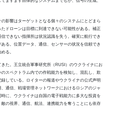
してますます自律的なシステムまでもが、信号の生成、
その影響はターゲットとなる個々のシステムにとどまら
ったドローンは目標に到達できない可能性がある。補正
通信できない指揮所は状況認識を失う。確実に航行でき
がある。位置データ、通信、センサーの状況を信頼でき
始める。
きた。王立統合軍事研究所（RUSI）のウクライナにお
いのスペクトラム内での作戦能力を検知し、混乱し、欺
記録している。ロイターの報道やウクライナの公式声明
用、通信、戦場管理ネットワークにおけるロシアのジャ
同時に、ウクライナは自国の電子戦能力に多大な投資を
、敵の視界、通信、航法、連携能力を奪うことにも依存