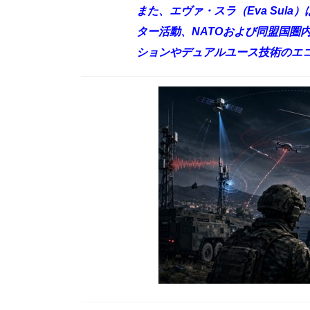
また、エヴァ・スラ（Eva Sula
ター活動、NATOおよび同盟国圏
ションやデュアルユース技術のエ