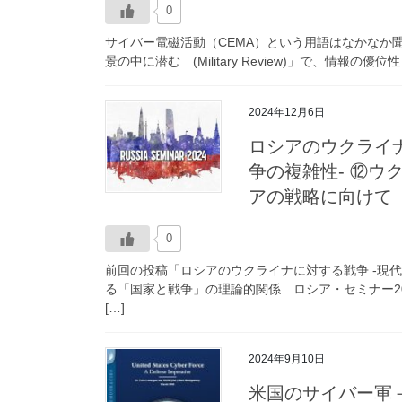
0
サイバー電磁活動（CEMA）という用語はなかなか聞か
景の中に潜む (Military Review)」で、情報の
2024年12月6日
ロシアのウクライ
争の複雑性- ⑫
アの戦略に向けて 
0
前回の投稿「ロシアのウクライナに対する戦争 -現
る「国家と戦争」の理論的関係 ロシア・セミナー20
[…]
2024年9月10日
米国のサイバー軍－防衛