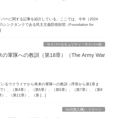
サイバーに関する記事を紹介している。ここでは、今年（2024
ンクタンクである民主主義防衛財団（Foundation for
]
サイバーセキュリティ・サイバー戦
軍隊への教訓（第18章）（The Army War
しているウクライナから将来の軍隊への教訓（序章から第1章ま
で）、（第4章）、（第5章）、（第6章）、（第7章）、（第8
）、（第11章）、（第 […]
UxS(無人機)・ドローン