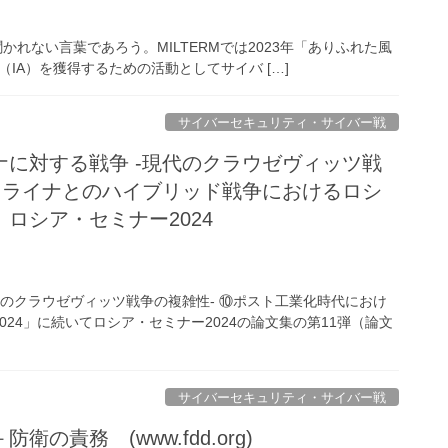
れない言葉であろう。MILTERMでは2023年「ありふれた風
優位性（IA）を獲得するための活動としてサイバ […]
サイバーセキュリティ・サイバー戦
ナに対する戦争 -現代のクラウゼヴィッツ戦
ウクライナとのハイブリッド戦争におけるロシ
ロシア・セミナー2024
代のクラウゼヴィッツ戦争の複雑性- ⑩ポスト工業化時代におけ
24」に続いてロシア・セミナー2024の論文集の第11弾（論文
サイバーセキュリティ・サイバー戦
の責務 (www.fdd.org)