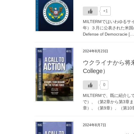
+1
MILTERMではいわゆる
年）３月に公表された米国のシ
Defense of Democracie […
2024年8月23日
ウクライナから将来の
College）
0
MILTERMで、既に紹介
で）、（第2章から第3章ま
章）、（第9章）、（第10章
2024年8月7日