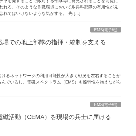
チャを発することで敵対する部隊等に発見されることを前提に
われる。そのような作戦環境において歩兵科部隊の有用性が見
れてはいけないような気がする。 先 […]
EMS(電子戦)
戦場での地上部隊の指揮・統制を支える
おけるネットワークの利用可能性が大きく戦況を左右することが
んでいるし、電磁スペクトラム（EMS）も脆弱性を抱えながら
EMS(電子戦)
電磁活動（CEMA）を現場の兵士に届ける