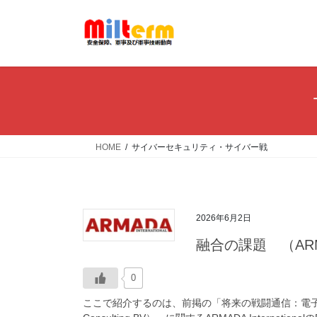
コ
ナ
ン
ビ
テ
ゲ
ン
ー
ツ
シ
へ
ョ
ス
ン
キ
に
ッ
移
HOME
サイバーセキュリティ・サイバー戦
プ
動
2026年6月2日
融合の課題 （ARMADA
0
ここで紹介するのは、前掲の「将来の戦闘通信：電子戦（E