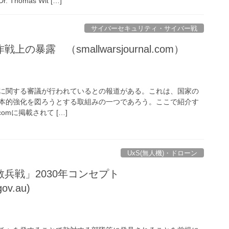
. Thomas Wit […]
サイバーセキュリティ・サイバー戦
の暴露 （smallwarsjournal.com）
に関する審議が行われているとの報道がある。これは、国家の
本的強化を図ろうとする取組みの一つであろう。ここで紹介す
l.comに掲載されて […]
UxS(無人機)・ドローン
散兵戦」2030年コンセプト
gov.au)