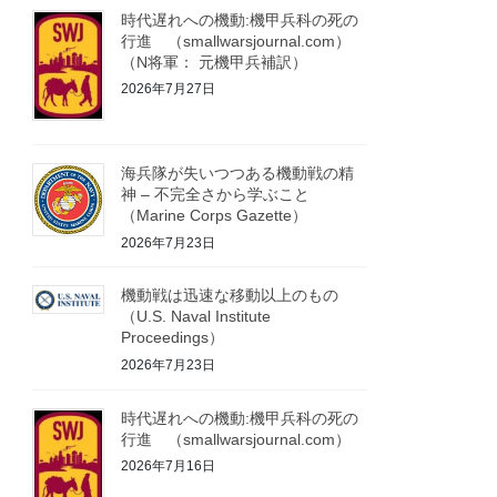
時代遅れへの機動:機甲兵科の死の
行進 （smallwarsjournal.com）
（N将軍： 元機甲兵補訳）
2026年7月27日
海兵隊が失いつつある機動戦の精
神 – 不完全さから学ぶこと
（Marine Corps Gazette）
2026年7月23日
機動戦は迅速な移動以上のもの
（U.S. Naval Institute
Proceedings）
2026年7月23日
時代遅れへの機動:機甲兵科の死の
行進 （smallwarsjournal.com）
2026年7月16日