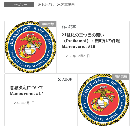
用兵思想
、
米陸軍動向
カテゴリー
用兵思想
前の記事
21世紀の三つ巴の闘い
（Dreikampf）：機動戦の課題
Maneuverist #16
2021年12月27日
用兵思想
次の記事
意思決定について
Maneuverist #17
2022年3月3日