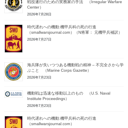
戦役遂行のための実務家の手法 （Irregular Warfare
Center）
2026年7月28日
時代遅れへの機動:機甲兵科の死の行進
（smallwarsjournal.com）（N将軍： 元機甲兵補訳）
2026年7月27日
海兵隊が失いつつある機動戦の精神 – 不完全さから学
ぶこと （Marine Corps Gazette）
2026年7月23日
機動戦は迅速な移動以上のもの （U.S. Naval
Institute Proceedings）
2026年7月23日
時代遅れへの機動:機甲兵科の死の行進
（smallwarsjournal.com）