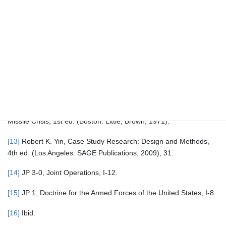
International Relations,” World Politics 14, no. 1 (1961): 77,
https://doi.org/10.2307/2009557.
[10]
Ibid., 80–84.
[11]
Kenneth N. Waltz, Man, the State, and War: A Theoretical
Analysis (New York: Columbia University Press, 1959); Kenneth
N. Waltz, Theory of International Politics (Reading, MA: Addison-
Wesley, 1979).
[12]
Graham Allison, Essence of Decision: Explaining the Cuban
Missile Crisis, 1st ed. (Boston: Little, Brown, 1971).
[13]
Robert K. Yin, Case Study Research: Design and Methods,
4th ed. (Los Angeles: SAGE Publications, 2009), 31.
[14]
JP 3-0, Joint Operations, I-12.
[15]
JP 1, Doctrine for the Armed Forces of the United States, I-8.
[16]
Ibid.