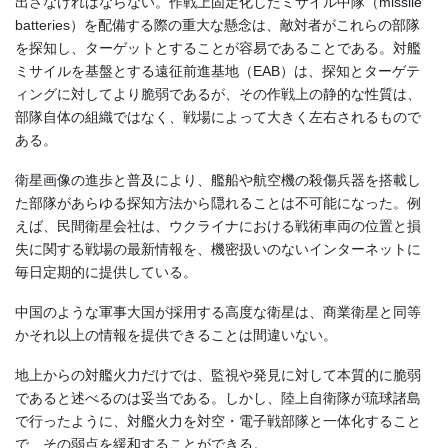
出さなければならない。作戦上固定化したミサイル中隊（missile
batteries）を配備する際の重大な懸念は、敵対者がこれらの部隊
を探知し、ターゲットとすることが容易であることである。対艦
ミサイルを基盤とする遠征前進基地（EAB）は、探知とターゲテ
ィングに対してより脆弱であるが、その作戦上の静的な性質は、
部隊自体の組織ではなく、戦場によって大きく左右されるもので
ある。
衛星画像の進歩と普及により、艦船や航空機の殺傷兵器を搭載し
た部隊があらゆる探知方法から隠れることは不可能になった。例
えば、民間衛星会社は、ウクライナにおける戦術車両の位置と損
失に関する戦場の最新情報を、機密扱いのないインターネットに
毎日定期的に提供している。
中国のような軍事大国が採用する高度な衛星は、商業衛星と同等
かそれ以上の情報を提供できることは間違いない。
地上からの対艦火力だけでは、監視や発見に対して本質的に脆弱
であると述べるのは妥当である。しかし、陸上自衛隊が琉球諸島
で行ったように、対艦火力を対空・電子戦部隊と一体化すること
で、その弱点を緩和することができる。