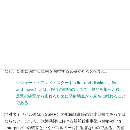
第303独立対艦ミサイル中隊の設立。41名のフルメンバーで中
隊（battery）を運用することに注目。（写真：著者提供）
米海兵隊の地対艦ミサイル連隊（SSMR）が習得すべき技能は、圧
倒的な調整されたミサイルの一斉射撃（missile salvos）だけでは
ない。そのような部隊は、敵対者のキル・チェーンを断ち切るこ
※
とができるシュート・アンド・スクート戦術
、説得力のある囮
（decoys）の展開、さらには後続の攻撃を可能にする弾薬の備蓄
など、防衛に関する技術を習得する必要があるのである。
※シュート・アンド・スクート（fire-and-displace、fire-
and-move）とは、砲兵の戦術の一つで、標的を撃った後、
反撃の砲撃から逃れるために発射地点から直ちに離れること
である。
地対艦ミサイル連隊（SSMR）の配備は最終の到達目標であっては
ならない。むしろ、米海兵隊における船舶殺傷事業（ship-killing
enterprise）の確立というパズルの一片に過ぎないのである。先進