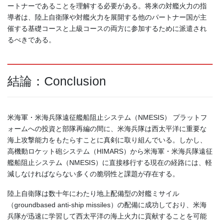
ートナーであることを理解する必要がある。将来の対艦火力の指
導者は、陸上自衛隊や対艦火力を展開する他のパートナー国が主
催する基礎コースと上級コースの両方に参加するために派遣され
るべきである。
結論：Conclusion
米海軍・米海兵隊遠征艦船阻止システム（NMESIS） プラットフ
ォームへの投資と部隊再編の間に、米海兵隊は西太平洋に重要な
海上攻撃能力をもたらすことに真剣に取り組んでいる。しかし、
高機動ロケット砲システム（HIMARS）から米海軍・米海兵隊遠征
艦船阻止システム（NMESIS）に直接移行する現在の経路には、軽
減しなければならない多くの脆弱性と課題が存在する。
陸上自衛隊は数十年にわたり地上配備型の対艦ミサイル
（groundbased anti-ship missiles）の配備に成功しており、米海
兵隊が迅速に学習して西太平洋の海上火力に貢献することを可能