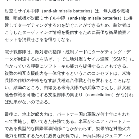
対空ミサイル中隊（anti-air missile batteries）は、無人機や戦術
機、哨戒機が対艦ミサイル中隊（anti-ship missile batteries）に接
近してターゲティングするのを防ぐことができるため、敵対者は
こうしたターゲティング情報を提供するために高価な衛星偵察ア
セットを消費せざるを得なくなる。
電子戦部隊は、敵対者の指揮・統制ノードにターゲティング・デ
ータが到達するのを防ぎ、すでに地対艦ミサイル連隊（SSMR）に
向かっている弾薬にソフト・キル能力を提供することもできる。
複数の相互支援能力を一体化するというこのコンセプトは、米海
兵隊の作戦の中核をなす諸兵種連合作戦と何ら変わるところはな
い。結局のところ、由緒ある米海兵隊の歩兵隊でさえも、諸兵種
連合作戦を可能にする支援部隊の集まり（constellation）がなけれ
ば効果がないのである。
最後に、地上対艦火力は、パートナー国の軍隊が何十年にもわた
って実施し、磨いてきた任務である。米軍がシニア・パートナー
である典型的な国際軍事関係にもかかわらず、効果的な対艦火力
能力を確立するために必要な関係では、米海兵隊はジュニア・パ