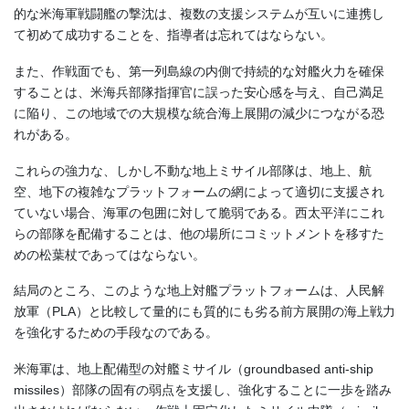
的な米海軍戦闘艦の撃沈は、複数の支援システムが互いに連携し
て初めて成功することを、指導者は忘れてはならない。
また、作戦面でも、第一列島線の内側で持続的な対艦火力を確保
することは、米海兵部隊指揮官に誤った安心感を与え、自己満足
に陥り、この地域での大規模な統合海上展開の減少につながる恐
れがある。
これらの強力な、しかし不動な地上ミサイル部隊は、地上、航
空、地下の複雑なプラットフォームの網によって適切に支援され
ていない場合、海軍の包囲に対して脆弱である。西太平洋にこれ
らの部隊を配備することは、他の場所にコミットメントを移すた
めの松葉杖であってはならない。
結局のところ、このような地上対艦プラットフォームは、人民解
放軍（PLA）と比較して量的にも質的にも劣る前方展開の海上戦力
を強化するための手段なのである。
米海軍は、地上配備型の対艦ミサイル（groundbased anti-ship
missiles）部隊の固有の弱点を支援し、強化することに一歩を踏み