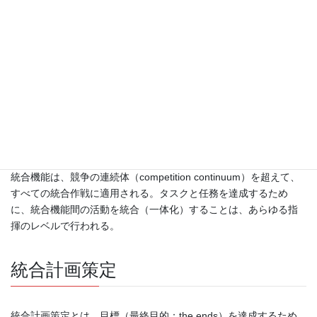
りする。
統合機能（Joint Functions）
統合作戦に共通する統合機能は、指揮・統制（command and
control）、情報（information）、インテリジェンス
（intelligence）、火力（fires）、移動・機動（movement and
maneuver）、防護（protection）、後方支援（sustainment）の7
つである。指揮官は作戦中、複数の統合機能の能力を活用する。
統合機能は、競争の連続体（competition continuum）を超えて、
すべての統合作戦に適用される。タスクと任務を達成するため
に、統合機能間の活動を統合（一体化）することは、あらゆる指
揮のレベルで行われる。
統合計画策定
統合計画策定とは、目標（最終目的：the ends）を達成するため