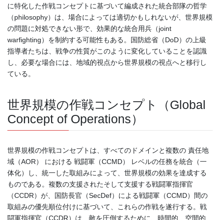
に特化した作戦コンセプトに基づいて編成された統合部隊の哲学
（philosophy）は、場合によっては適切かもしれないが、世界規模
の問題に対処できない形で、効果的な統合用兵（joint
warfighting）を制約する可能性もある。国防総省（DoD）の上級
指導者たちは、戦争の性質がこのように変化していることを認識
し、必要な場合には、地域的視点から世界規模の視点へと移行し
ている。
世界規模の作戦コンセプト（Global
Concept of Operations）
世界規模の作戦コンセプトは、すべてのドメインと複数の 責任地
域（AOR） における 戦闘軍（CCMD） レベルの任務を統合（一
体化）し、統一した取組みによって、世界規模の効果を達成する
ものである。複数の支援されたそして支援する戦闘軍指揮官
（CCDR）が、国防長官（SecDef）による戦闘軍（CCMD）間の
取組みの優先順位付けに基づいて、これらの作戦を遂行する。戦
闘軍指揮官（CCDR）は、敵を圧倒するために、時間的、空間的、