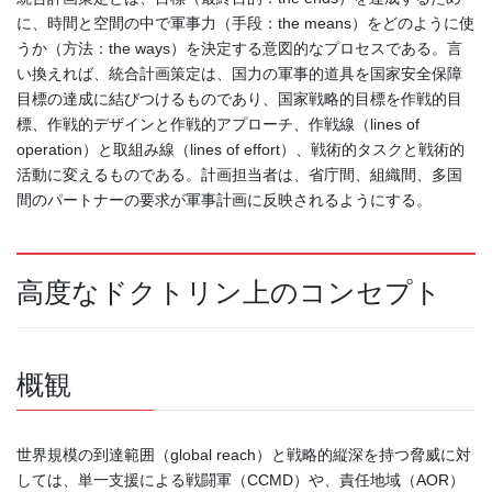
に、時間と空間の中で軍事力（手段：the means）をどのように使
うか（方法：the ways）を決定する意図的なプロセスである。言
い換えれば、統合計画策定は、国力の軍事的道具を国家安全保障
目標の達成に結びつけるものであり、国家戦略的目標を作戦的目
標、作戦的デザインと作戦的アプローチ、作戦線（lines of
operation）と取組み線（lines of effort）、戦術的タスクと戦術的
活動に変えるものである。計画担当者は、省庁間、組織間、多国
間のパートナーの要求が軍事計画に反映されるようにする。
高度なドクトリン上のコンセプト
概観
世界規模の到達範囲（global reach）と戦略的縦深を持つ脅威に対
しては、単一支援による戦闘軍（CCMD）や、責任地域（AOR）