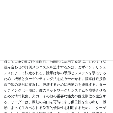
隊階層で宇宙とサイバースペースの能力を統合し同期化する能力
は、活用すべき優位性を生み出すための選択肢を拡大するもので
ある。
1-14. マルチドメイン作戦は、脅威の相互依存的なシステムや隊形
を破壊、転位、分離、崩壊させることにより、脅威の作戦アプロ
ーチの一貫性を破壊し、これらの混乱がもたらす機会を利用し
て、敵部隊を詳細に打破する。したがって、陸軍は脅威の特質、
能力、目標、行動方針を理解するために、適時、正確、適切、か
つ予測可能なインテリジェンスを必要とする。指揮官が敵部隊に
対して自軍の能力を空間的、時間的に活用する際に、どのような
組み合わせの打倒メカニズムを追求するかは、まずインテリジェ
ンスによって決定される。陸軍は敵の隊形とシステムを撃破する
ため、機動とターゲッティング法を組み合わせる。陸軍は近接作
戦で敵の隊形に接近し、破壊するために機動力を発揮する。ター
ゲティングは一般に、敵のネットワークとシステムを崩壊させる
ための情報収集、火力、その他の重要な能力の優先順位を設定す
る。リーダーは、機動の自由を可能にする優位性を生み出し、機
動によって生み出される位置的優位性を利用するために、ターゲ