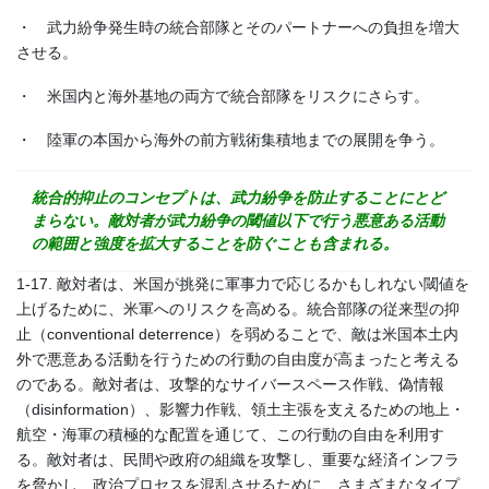
・ 武力紛争発生時の統合部隊とそのパートナーへの負担を増大
させる。
・ 米国内と海外基地の両方で統合部隊をリスクにさらす。
・ 陸軍の本国から海外の前方戦術集積地までの展開を争う。
統合的抑止のコンセプトは、武力紛争を防止することにとど
まらない。敵対者が武力紛争の閾値以下で行う悪意ある活動
の範囲と強度を拡大することを防ぐことも含まれる。
1-17. 敵対者は、米国が挑発に軍事力で応じるかもしれない閾値を
上げるために、米軍へのリスクを高める。統合部隊の従来型の抑
止（conventional deterrence）を弱めることで、敵は米国本土内
外で悪意ある活動を行うための行動の自由度が高まったと考える
のである。敵対者は、攻撃的なサイバースペース作戦、偽情報
（disinformation）、影響力作戦、領土主張を支えるための地上・
航空・海軍の積極的な配置を通じて、この行動の自由を利用す
る。敵対者は、民間や政府の組織を攻撃し、重要な経済インフラ
を脅かし、政治プロセスを混乱させるために、さまざまなタイプ