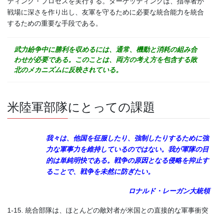
ティング・プロセスを実行する。ターゲッティングは、指導者が
戦場に深さを作り出し、友軍を守るために必要な統合能力を統合
するための重要な手段である。
武力紛争中に勝利を収めるには、通常、機動と消耗の組み合
わせが必要である。このことは、両方の考え方を包含する敗
北のメカニズムに反映されている。
米陸軍部隊にとっての課題
我々は、他国を征服したり、強制したりするために強
力な軍事力を維持しているのではない。我が軍隊の目
的は単純明快である。戦争の原因となる侵略を抑止す
ることで、戦争を未然に防ぎたい。
ロナルド・レーガン大統領
1-15. 統合部隊は、ほとんどの敵対者が米国との直接的な軍事衝突