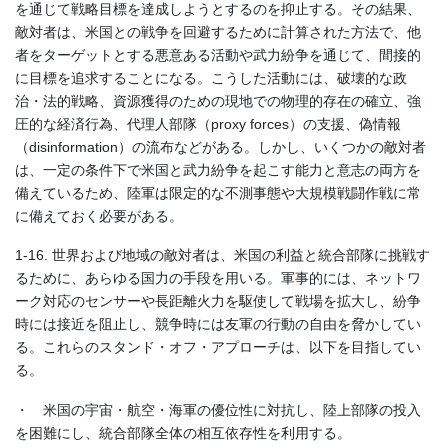
を通じて戦略目標を達成しようとするのを抑止する。その結果、
敵対者は、米国との戦争を回避するために計算された方法で、他
者をターゲットとする悪意ある活動や武力紛争を通じて、間接的
に目標を追求することになる。こうした活動には、破壊的な政
治・法的戦略、資源獲得のための現地での物理的存在の確立、強
圧的な経済行為、代理人部隊（proxy forces）の支援、偽情報
（disinformation）の流布などがある。しかし、いくつかの敵対者
は、一定の条件下で米国と武力紛争を起こす能力と意志の両方を
備えているため、陸軍は限定的な不測事態や大規模戦闘作戦に常
に備えておく必要がある。
1-16. 世界および地域の敵対者は、米国の利益と統合部隊に挑戦す
るために、あらゆる国力の手段を用いる。軍事的には、ネットワ
ーク対応のセンサーや長距離火力を駆使して戦場を拡大し、紛争
時には接近を阻止し、競争時には友軍の行動の自由を脅かしてい
る。これらのスタンド・オフ・アプローチは、以下を目指してい
る。
・ 米国の宇宙・航空・海軍の優位性に対抗し、陸上部隊の投入
を困難にし、統合部隊全体の相互依存性を利用する。