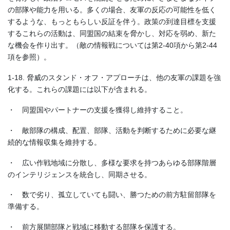
の部隊や能力を用いる。多くの場合、友軍の反応の可能性を低く
するような、もっともらしい反証を伴う。政策の到達目標を支援
するこれらの活動は、同盟国の結束を脅かし、対応を弱め、新た
な機会を作り出す。（敵の情報戦については第2-40項から第2-44
項を参照）。
1-18. 脅威のスタンド・オフ・アプローチは、他の友軍の課題を強
化する。これらの課題には以下が含まれる。
・ 同盟国やパートナーの支援を獲得し維持すること。
・ 敵部隊の構成、配置、部隊、活動を判断するために必要な継
続的な情報収集を維持する。
・ 広い作戦地域に分散し、多様な要求を持つあらゆる部隊階層
のインテリジェンスを統合し、同期させる。
・ 数で劣り、孤立していても闘い、勝つための前方駐留部隊を
準備する。
・ 前方展開部隊と戦域に移動する部隊を保護する。