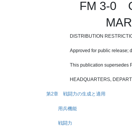
FM 3-0 
MAR
DISTRIBUTION RESTRICTI
Approved for public release; di
This publication supersedes 
HEADQUARTERS, DEPART
第2章 戦闘力の生成と適用
用兵機能
戦闘力