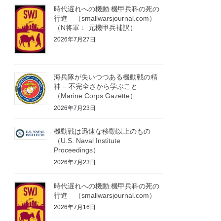
時代遅れへの機動:機甲兵科の死の
行進 （smallwarsjournal.com）
（N将軍： 元機甲兵補訳）
2026年7月27日
海兵隊が失いつつある機動戦の精
神 – 不完全さから学ぶこと
（Marine Corps Gazette）
2026年7月23日
機動戦は迅速な移動以上のもの
（U.S. Naval Institute
Proceedings）
2026年7月23日
時代遅れへの機動:機甲兵科の死の
行進 （smallwarsjournal.com）
2026年7月16日