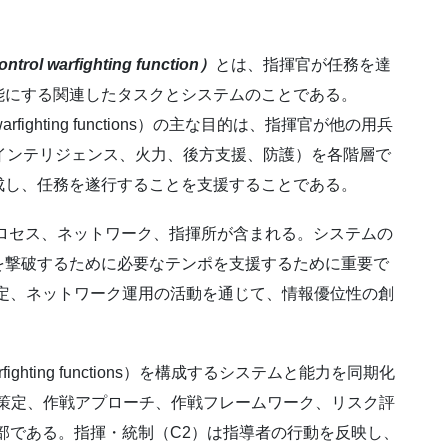
trol warfighting function
）
とは、指揮官が任務を達
能にする関連したタスクとシステムのことである。
fighting functions）の主な目的は、指揮官が他の用兵
移動と機動、インテリジェンス、火力、後方支援、防護）を各階層で
成し、任務を遂行することを支援することである。
、プロセス、ネットワーク、指揮所が含まれる。システムの
を撃破するために必要なテンポを支援するために重要で
定、ネットワーク運用の活動を通じて、情報優位性の創
ighting functions）を構成するシステムと能力を同期化
t）、計画策定、作戦アプローチ、作戦フレームワーク、リスク評
部である。指揮・統制（C2）は指導者の行動を反映し、