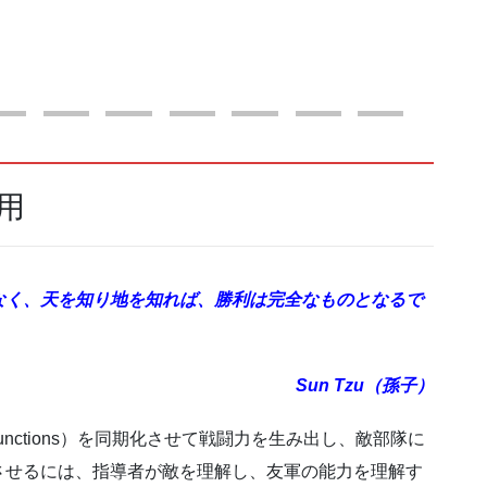
用
なく、天を知り地を知れば、勝利は完全なものとなるで
Sun Tzu（孫子）
 functions）を同期化させて戦闘力を生み出し、敵部隊に
させるには、指導者が敵を理解し、友軍の能力を理解す