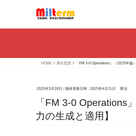
コ
ナ
ン
ビ
テ
ゲ
ン
ー
ツ
シ
へ
ョ
ス
ン
キ
に
ッ
移
HOME
用兵思想
「FM 3-0 Operations」（20
プ
動
2025年3月28日
/ 最終更新日時 :
2025年4月21日
軍治
「FM 3-0 Operati
力の生成と適用】