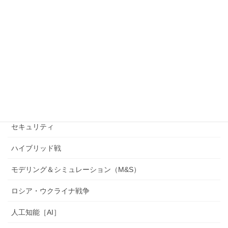
Forecast Int.
NATO
UxS(無人機)・ドローン
サイバーセキュリティ・サイバー戦
システム・エンジニアリング
セキュリティ
ハイブリッド戦
モデリング＆シミュレーション（M&S）
ロシア・ウクライナ戦争
人工知能［AI］