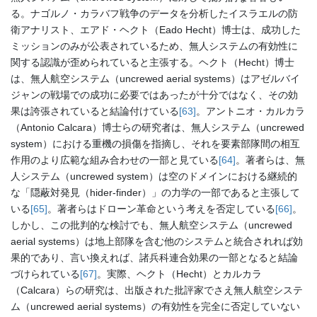
る。ナゴルノ・カラバフ戦争のデータを分析したイスラエルの防
衛アナリスト、エアド・ヘクト（Eado Hecht）博士は、成功した
ミッションのみが公表されているため、無人システムの有効性に
関する認識が歪められていると主張する。ヘクト（Hecht）博士
は、無人航空システム（uncrewed aerial systems）はアゼルバイ
ジャンの戦場での成功に必要ではあったが十分ではなく、その効
果は誇張されていると結論付けている
[63]
。アントニオ・カルカラ
（Antonio Calcara）博士らの研究者は、無人システム（uncrewed
system）における重機の損傷を指摘し、それを要素部隊間の相互
作用のより広範な組み合わせの一部と見ている
[64]
。著者らは、無
人システム（uncrewed system）は空のドメインにおける継続的
な「隠蔽対発見（hider-finder）」の力学の一部であると主張して
いる
[65]
。著者らはドローン革命という考えを否定している
[66]
。
しかし、この批判的な検討でも、無人航空システム（uncrewed
aerial systems）は地上部隊を含む他のシステムと統合されれば効
果的であり、言い換えれば、諸兵科連合効果の一部となると結論
づけられている
[67]
。実際、ヘクト（Hecht）とカルカラ
（Calcara）らの研究は、出版された批評家でさえ無人航空システ
ム（uncrewed aerial systems）の有効性を完全に否定していない