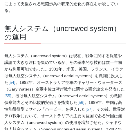
によって支援される戦闘歩兵の収束的進化の存在を示唆してい
る。
無人システム（uncrewed system）
の運用
無人システム（uncrewed system）は現在、戦争に関する報道や
議論で大きな注目を集めているが、その基本的な技術は数十年前
から利用可能であった。1991年、米国、英国、フランス、イラク
は無人航空システム（uncrewed aerial systems）を戦闘に投入し
た
[54]
。1992年、オーストラリア空軍のギャリー・ウォーターズ
（Gary Waters）空軍中佐は湾岸戦争に関する研究論文を発表した
[55]
。彼は無人航空システム（uncrewed aerial systems）の戦術
偵察能力とその比較的安価さを指摘した
[56]
。1999年、中国は高
性能徘徊型ミサイル「ハーピー」を導入した
[57]
。その後、世界対
テロ戦争において、オーストラリアの主要同盟国である米国は無
人システム（uncrewed system）の使用を増加させた。シャドウ
無人航空システム（Shadow uncrewed aerial system）は2004年