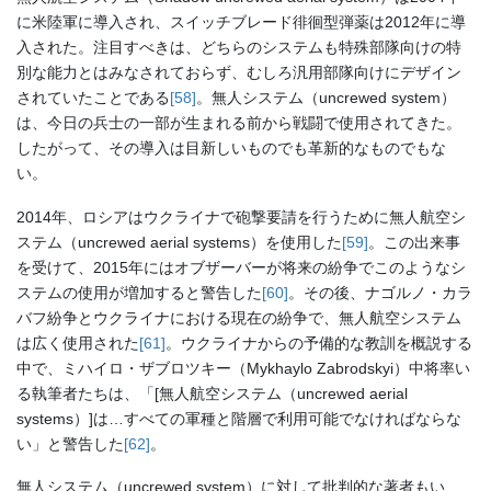
に米陸軍に導入され、スイッチブレード徘徊型弾薬は2012年に導
入された。注目すべきは、どちらのシステムも特殊部隊向けの特
別な能力とはみなされておらず、むしろ汎用部隊向けにデザイン
されていたことである
[58]
。無人システム（uncrewed system）
は、今日の兵士の一部が生まれる前から戦闘で使用されてきた。
したがって、その導入は目新しいものでも革新的なものでもな
い。
2014年、ロシアはウクライナで砲撃要請を行うために無人航空シ
ステム（uncrewed aerial systems）を使用した
[59]
。この出来事
を受けて、2015年にはオブザーバーが将来の紛争でこのようなシ
ステムの使用が増加すると警告した
[60]
。その後、ナゴルノ・カラ
バフ紛争とウクライナにおける現在の紛争で、無人航空システム
は広く使用された
[61]
。ウクライナからの予備的な教訓を概説する
中で、ミハイロ・ザブロツキー（Mykhaylo Zabrodskyi）中将率い
る執筆者たちは、「[無人航空システム（uncrewed aerial
systems）]は…すべての軍種と階層で利用可能でなければならな
い」と警告した
[62]
。
無人システム（uncrewed system）に対して批判的な著者もい