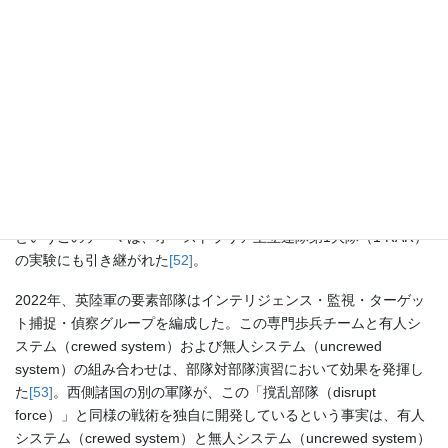
ム（uncrewed system）を使用する
[50]
。先駆セル（pioneer cell）
は爆破や障害物によって敵の機動性を制限し、サイバー電磁チー
ムは敵の通信を妨害する。このコンセプトは、砲兵、長距離火
力、または無人戦闘航空機を駆使した諸兵科連合アプローチを用
いてターゲットを破壊する。重要なのは、「霧の散兵戦
（skirmishing mist）」が装甲化連隊のようなはるかに強力な要素
部隊による決定的な機動（decisive manoeuvre）の条件を整える
ことである
[51]
。著者らが要約するように、「このコンセプトは万
能の唯一の解決策ではない」が、分散した歩兵（dispersed
infantry）が決定的な機動（decisive manoeuvre）の条件を整える
というこのテーマは、オーストラリア王立連隊第1大隊（1 RAR）
の実験にも引き継がれた
[52]
。
2022年、英陸軍の要素部隊はインテリジェンス・監視・ターゲッ
ト捕捉・偵察グループを編成した。この専門歩兵チームと有人シ
ステム（crewed system）および無人システム（uncrewed
system）の組み合わせは、部隊対部隊演習において効果を発揮し
た
[53]
。西側諸国の別の軍隊が、この「撹乱部隊（disrupt
force）」と同様の戦術を独自に開発しているという事実は、有人
システム（crewed system）と無人システム（uncrewed system）