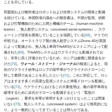
ことを示している。
同盟国および敵対者はロボットおよび自律システムの開発と配備
を続けている。米国防省の議会への報告書は、中国が監視、偵察
および打撃機能のために人間と機械のチーム（human-machine
teams）、無人航空システム（uncrewed aerial systems）、スウ
ォーミング技術を開発していることを強調している
[68]
。マリでの
作戦では、オーストラリア製の無人航空システムDrone 40が英国
によって配備され、無人地上車両THeMISがエストニアによって配
備された
[69]
。THeMISシステムはウクライナにも配備されてお
り、非常に高く評価されているため、ロシアは鹵獲に懸賞金をか
けた
[70]
。
ウォール・ストリート・ジャーナル
の報道によると、現
在のウクライナ紛争はロシアの装甲車がウクライナのドローンに
対して脆弱であることを示したという
[71]
。これに対応して、ロシ
アはますます多くの高度な監視システムと神風ドローンを配備し
ている
[72]
。ウクライナにおけるこの大量使用は、敵の装甲車両を
破壊するために歩兵がドローンを配備するという「緊急の
（urgent）」要求を米軍が表明するきっかけとなったことは間違
いない
[73]
。無人システム（uncrewed system）はより致死的にな
り、より一般的になってきていることは明らかである。