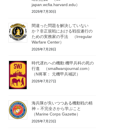
japan.wcfia.harvard.edu）
2026年7月30日
間違った問題を解決していない
か？非正規戦における戦役遂行の
ための実務家の手法 （Irregular
Warfare Center）
2026年7月28日
時代遅れへの機動:機甲兵科の死の
行進 （smallwarsjournal.com）
（N将軍： 元機甲兵補訳）
2026年7月27日
海兵隊が失いつつある機動戦の精
神 – 不完全さから学ぶこと
（Marine Corps Gazette）
2026年7月23日