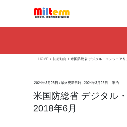
コ
ナ
ン
ビ
テ
ゲ
ン
ー
ツ
シ
へ
ョ
ス
ン
キ
に
ッ
移
HOME
技術動向
米国防総省 デジタル・エンジニアリン
プ
動
2024年3月28日
/ 最終更新日時 :
2024年3月28日
軍治
米国防総省 デジタル
2018年6月