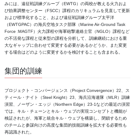
みには、遠征戦訓練グループ（EWTG）の両校が教える火力およ
び効果調整センター（FSCC）課程のカリキュラムを見直して更新
および標準化すること、および遠征戦訓練グループ太平洋
（EWTGPAC）の海兵空地タスク部隊（Marine Air-Ground Task
Force :MAGTF）火力課程や海軍砲撃連絡士官（NGLO）課程など
の不活発な課程と従来型の課程を分析して、訓練継続における重
大なギャップに合わせて変更する必要があるかどうか、また変更
する場合はどのように変更するかを検討することも含まれる。
集団的訓練
プロジェクト・コンバージェンス（Project Convergence）22、ス
ティール・ナイト（Steel Knight）23、海兵沿海連隊（MLR）訓練
演習、ノーザン・エッジ（Northern Edge）23-1などの最近の演習
では、キル・チェーンとキル・ウェブの実現コンセプトと機能が
検証されたが、海軍と統合キル・ウェブを構築し、閉鎖するため
のチームと参謀向けの高度な集団的技能訓練を拡大する必要性も
再認識された。