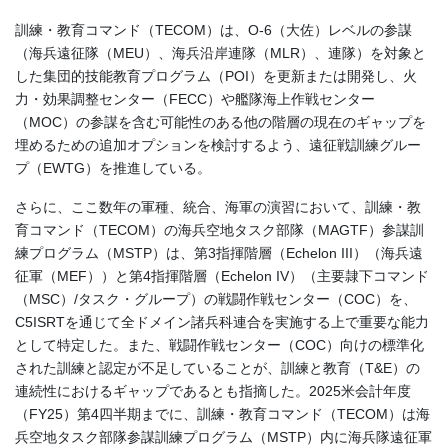
訓練・教育コマンド（TECOM）は、O-6（大佐）レベルの参謀
（海兵遠征隊（MEU）、海兵沿岸連隊（MLR）、連隊）を対象と
した集団的技能教育プログラム（POI）を更新または開発し、火
力・効果調整センター（FECC）や艦隊海上作戦センター
（MOC）の参謀を含む可能性のある他の階層の現在のギャップを
埋めるための追加オプションを検討するよう、遠征戦訓練グルー
プ（EWTG）を推進している。
さらに、ここ数年の軍種、統合、海軍の演習において、訓練・教
育コマンド（TECOM）の海兵空地タスク部隊（MAGTF）参謀訓
練プログラム（MSTP）は、第3指揮階層（Echelon III）（海兵遠
征軍（MEF））と第4指揮階層（Echelon IV）（主要隷下コマンド
（MSC）/タスク・グループ）の戦闘作戦センター（COC）を、
C5ISRTを通じて全ドメイン諸兵科連合を実施する上で重要な能力
として特定した。また、戦闘作戦センター（COC）向けの標準化
された訓練と認定が不足していることが、訓練と教育（T&E）の
連続性におけるギャップであるとも指摘した。2025米会計年度
（FY25）第4四半期までに、訓練・教育コマンド（TECOM）は海
兵空地タスク部隊参謀訓練プログラム（MSTP）内に海兵隊遠征軍