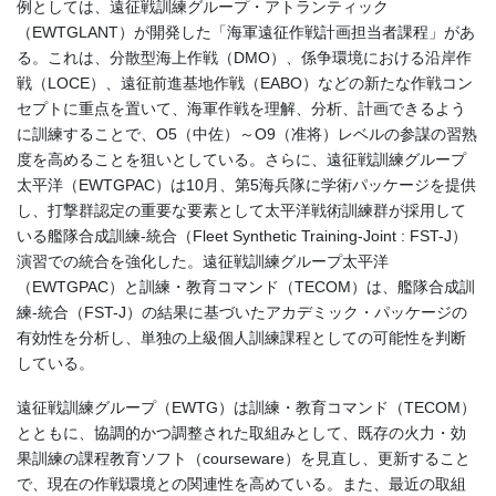
例としては、遠征戦訓練グループ・アトランティック
（EWTGLANT）が開発した「海軍遠征作戦計画担当者課程」があ
る。これは、分散型海上作戦（DMO）、係争環境における沿岸作
戦（LOCE）、遠征前進基地作戦（EABO）などの新たな作戦コン
セプトに重点を置いて、海軍作戦を理解、分析、計画できるよう
に訓練することで、O5（中佐）～O9（准将）レベルの参謀の習熟
度を高めることを狙いとしている。さらに、遠征戦訓練グループ
太平洋（EWTGPAC）は10月、第5海兵隊に学術パッケージを提供
し、打撃群認定の重要な要素として太平洋戦術訓練群が採用して
いる艦隊合成訓練‐統合（Fleet Synthetic Training-Joint : FST-J）
演習での統合を強化した。遠征戦訓練グループ太平洋
（EWTGPAC）と訓練・教育コマンド（TECOM）は、艦隊合成訓
練‐統合（FST-J）の結果に基づいたアカデミック・パッケージの
有効性を分析し、単独の上級個人訓練課程としての可能性を判断
している。
遠征戦訓練グループ（EWTG）は訓練・教育コマンド（TECOM）
とともに、協調的かつ調整された取組みとして、既存の火力・効
果訓練の課程教育ソフト（courseware）を見直し、更新すること
で、現在の作戦環境との関連性を高めている。また、最近の取組