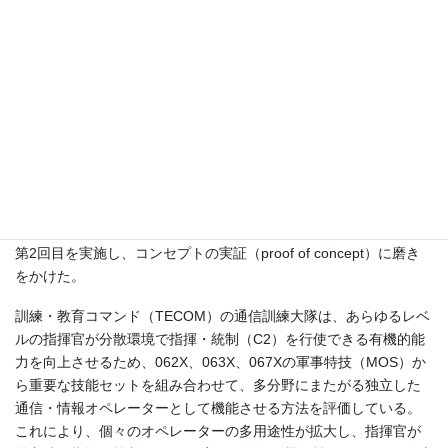
訓練・教育コマンド（TECOM）は公式学習センターを通じて、海
軍の各司令部や海兵隊司令部（HQMC）と協力し、キル・ウェブ
の個人訓練のギャップを埋めるべく努力している。フォートシル
（Fort Sill）海兵分遣隊は4月、師団の火力・効果調整センター
（FECC）または艦隊海上作戦センター（MOC）で勤務する軍事
特技（MOS）番号 0802（野砲将校）、0803（ターゲット捕捉将
校）、0871（野砲偵察監視長）の海兵隊員を訓練するため、上級
射撃効果課程の試験運用を開始した。訓練・教育コマンド
（TECOM）は2024米会計年度（FY24）第1四半期にこの課程の
第2回目を実施し、コンセプトの実証（proof of concept）に磨き
をかけた。
訓練・教育コマンド（TECOM）の通信訓練大隊は、あらゆるレベ
ルの指揮官が分散環境で指揮・統制（C2）を行使できる有機的能
力を向上させるため、062X、063X、067Xの軍事特技（MOS）か
ら重要な技能セットを組み合わせて、多分野にまたがる独立した
通信・情報オペレーターとして機能させる方法を評価している。
これにより、個々のオペレーターの多用途性が拡大し、指揮官が