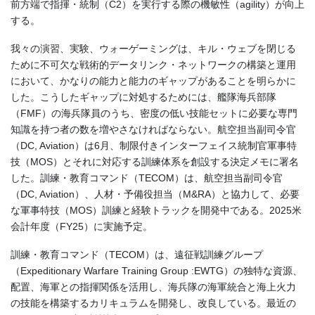
前方端で指揮・統制（C2）を実行する際の機敏性（agility）が向上
する。
我々の演習、実験、ウォーゲーミングは、キル・ウェブを閉じる
ために不可欠な戦術的データリンク・ネットワークの構築と運用
において、かなりの能力と能力のギャップがあることを明らかに
した。こうしたギャップに対処するためには、艦隊海兵部隊
（FMF）の海兵隊員のうち、密度の低い技能セットに必要な専門
知識を持つ者の数を増やさなければならない。航空担当副司令官
（DC, Aviation）は6月、制限付きインターフェイス統制官軍事特
技（MOS）とそれに対応する訓練体系を創設する決定メモに署名
した。訓練・教育コマンド（TECOM）は、航空担当副司令官
（DC, Aviation）、人材・予備役担当（M&RA）と協力して、必要
な軍事特技（MOS）訓練と経験トラックを開発中である。2025米
会計年度（FY25）に実施予定。
訓練・教育コマンド（TECOM）は、遠征戦訓練グループ
（Expeditionary Warfare Training Group :EWTG）の独特な資源、
配置、海軍との指揮関係を活用し、海兵隊の海軍統合と海上火力
の技能を構築するカリキュラムを開発し、改良している。最近の