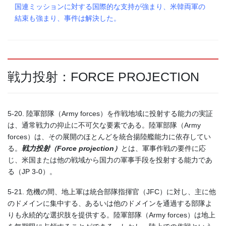
国連ミッションに対する国際的な支持が強まり、米韓両軍の
結束も強まり、事件は解決した。
戦力投射：FORCE PROJECTION
5-20. 陸軍部隊（Army forces）を作戦地域に投射する能力の実証
は、通常戦力の抑止に不可欠な要素である。陸軍部隊（Army
forces）は、その展開のほとんどを統合揚陸艦能力に依存してい
る。
戦力投射（
Force projection
）
とは、軍事作戦の要件に応
じ、米国または他の戦域から国力の軍事手段を投射する能力であ
る（JP 3-0）。
5-21. 危機の間、地上軍は統合部隊指揮官（JFC）に対し、主に他
のドメインに集中する、あるいは他のドメインを通過する部隊よ
りも永続的な選択肢を提供する。陸軍部隊（Army forces）は地上