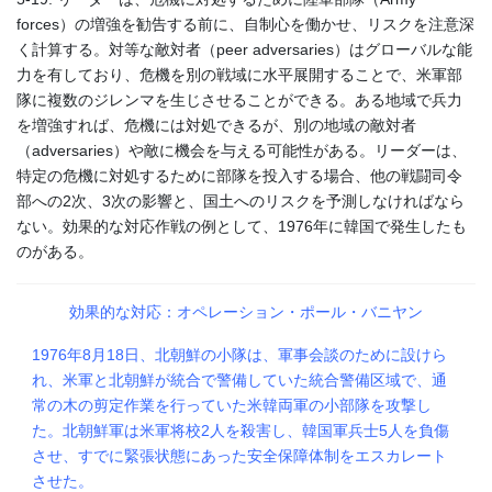
forces）の増強を勧告する前に、自制心を働かせ、リスクを注意深
く計算する。対等な敵対者（peer adversaries）はグローバルな能
力を有しており、危機を別の戦域に水平展開することで、米軍部
隊に複数のジレンマを生じさせることができる。ある地域で兵力
を増強すれば、危機には対処できるが、別の地域の敵対者
（adversaries）や敵に機会を与える可能性がある。リーダーは、
特定の危機に対処するために部隊を投入する場合、他の戦闘司令
部への2次、3次の影響と、国土へのリスクを予測しなければなら
ない。効果的な対応作戦の例として、1976年に韓国で発生したも
のがある。
効果的な対応：オペレーション・ポール・バニヤン
1976年8月18日、北朝鮮の小隊は、軍事会談のために設けら
れ、米軍と北朝鮮が統合で警備していた統合警備区域で、通
常の木の剪定作業を行っていた米韓両軍の小部隊を攻撃し
た。北朝鮮軍は米軍将校2人を殺害し、韓国軍兵士5人を負傷
させ、すでに緊張状態にあった安全保障体制をエスカレート
させた。