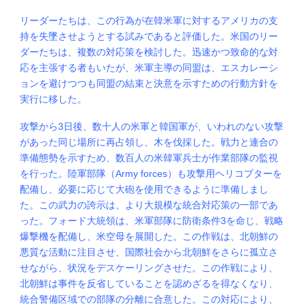
リーダーたちは、この行為が在韓米軍に対するアメリカの支
持を失墜させようとする試みであると評価した。米国のリー
ダーたちは、複数の対応策を検討した。迅速かつ致命的な対
応を主張する者もいたが、米軍主導の同盟は、エスカレーシ
ョンを避けつつも同盟の結束と決意を示すための行動方針を
実行に移した。
攻撃から3日後、数十人の米軍と韓国軍が、いわれのない攻撃
があった同じ場所に再占領し、木を伐採した。戦力と連合の
準備態勢を示すため、数百人の米韓軍兵士が作業部隊の監視
を行った。陸軍部隊（Army forces）も攻撃用ヘリコプターを
配備し、必要に応じて大砲を使用できるように準備しまし
た。この武力の誇示は、より大規模な統合対応策の一部であ
った。フォード大統領は、米軍部隊に防衛条件3を命じ、戦略
爆撃機を配備し、米空母を展開した。この作戦は、北朝鮮の
悪質な活動に注目させ、国際社会から北朝鮮をさらに孤立さ
せながら、状況をデスケーリングさせた。この作戦により、
北朝鮮は事件を反省していることを認めざるを得なくなり、
統合警備区域での部隊の分離に合意した。この対応により、