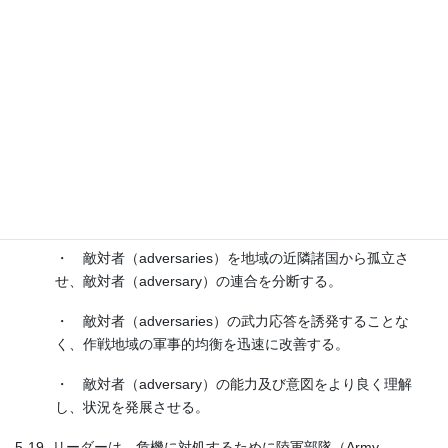
（FDO）」と「柔軟な対応選択肢（FRO）」は、進行中の統合作
戦の範囲外ではあるが、それに加えて抑止力を高めるために実行
される不測事態対処計画（contingency plans）の要素である。
「柔軟な抑止選択肢（FDO）」と「柔軟な対応選択肢（FRO）」
の主な到達目標は以下のとおりである。
・ 条約上の義務や地域の平和と安定に対する米国のコミッ
トメントの強さを伝える。
・ 敵対者（adversaries）の侵略（aggression）の可能性
に対して、受入れがたい代償を突きつける。
・ 敵対者（adversaries）を地域の近隣諸国から孤立さ
せ、敵対者（adversary）の連合を分断する。
・ 敵対者（adversaries）の武力応答を誘発することな
く、作戦地域の軍事的均衡を迅速に改善する。
・ 敵対者（adversary）の能力及び意図をより良く理解
し、状況を発展させる。
5-19. リーダーは、危機に対処するために陸軍部隊（Army