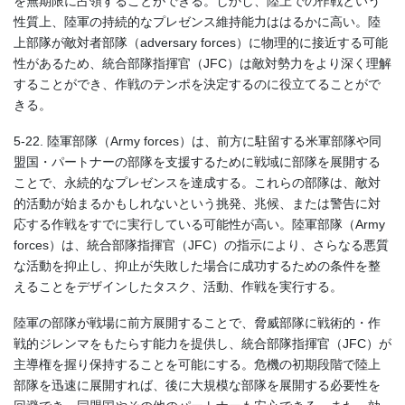
を無期限に占領することができる。しかし、陸上での作戦という
性質上、陸軍の持続的なプレゼンス維持能力ははるかに高い。陸
上部隊が敵対者部隊（adversary forces）に物理的に接近する可能
性があるため、統合部隊指揮官（JFC）は敵対勢力をより深く理解
することができ、作戦のテンポを決定するのに役立てることがで
きる。
5-22. 陸軍部隊（Army forces）は、前方に駐留する米軍部隊や同
盟国・パートナーの部隊を支援するために戦域に部隊を展開する
ことで、永続的なプレゼンスを達成する。これらの部隊は、敵対
的活動が始まるかもしれないという挑発、兆候、または警告に対
応する作戦をすでに実行している可能性が高い。陸軍部隊（Army
forces）は、統合部隊指揮官（JFC）の指示により、さらなる悪質
な活動を抑止し、抑止が失敗した場合に成功するための条件を整
えることをデザインしたタスク、活動、作戦を実行する。
陸軍の部隊が戦場に前方展開することで、脅威部隊に戦術的・作
戦的ジレンマをもたらす能力を提供し、統合部隊指揮官（JFC）が
主導権を握り保持することを可能にする。危機の初期段階で陸上
部隊を迅速に展開すれば、後に大規模な部隊を展開する必要性を