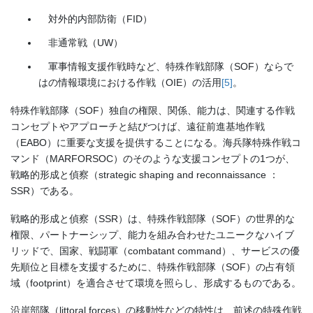
対外的内部防衛（FID）
非通常戦（UW）
軍事情報支援作戦時など、特殊作戦部隊（SOF）ならで
はの情報環境における作戦（OIE）の活用
[5]
。
特殊作戦部隊（SOF）独自の権限、関係、能力は、関連する作戦
コンセプトやアプローチと結びつけば、遠征前進基地作戦
（EABO）に重要な支援を提供することになる。海兵隊特殊作戦コ
マンド（MARFORSOC）のそのような支援コンセプトの1つが、
戦略的形成と偵察（strategic shaping and reconnaissance ：
SSR）である。
戦略的形成と偵察（SSR）は、特殊作戦部隊（SOF）の世界的な
権限、パートナーシップ、能力を組み合わせたユニークなハイブ
リッドで、国家、戦闘軍（combatant command）、サービスの優
先順位と目標を支援するために、特殊作戦部隊（SOF）の占有領
域（footprint）を適合させて環境を照らし、形成するものである。
沿岸部隊（littoral forces）の移動性などの特性は、前述の特殊作戦