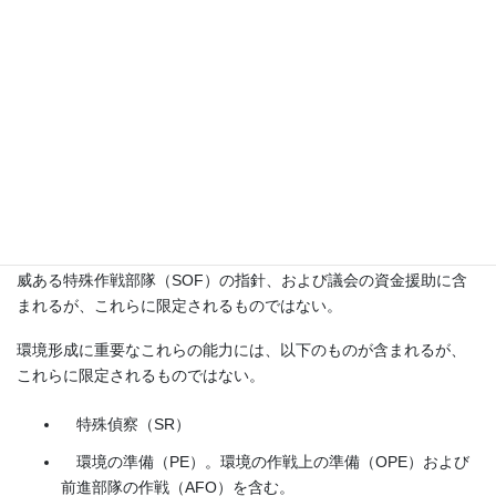
特殊作戦部隊（SOF）との相互依存と相互運用性により、重要な
遠征前進基地作戦（EABO）地形やパートナーに早期にアクセスす
ることができる。特殊作戦部隊（SOF）の関係、特に他の機関の
パートナー、連合部隊、地元の国家や非国家のパートナーとの関
係は、重要なインフラにアクセスする道を開き、機動の自由
（freedom of maneuver）を確保することができる。
最後に、特殊作戦部隊（SOF）独自の能力と権限によって、従来
型の軍隊には否定されがちな政治的に微妙な環境へのアクセスが
可能になる。これらの権限は、作戦計画、実行命令、その他の権
威ある特殊作戦部隊（SOF）の指針、および議会の資金援助に含
まれるが、これらに限定されるものではない。
環境形成に重要なこれらの能力には、以下のものが含まれるが、
これらに限定されるものではない。
特殊偵察（SR）
環境の準備（PE）。環境の作戦上の準備（OPE）および
前進部隊の作戦（AFO）を含む。