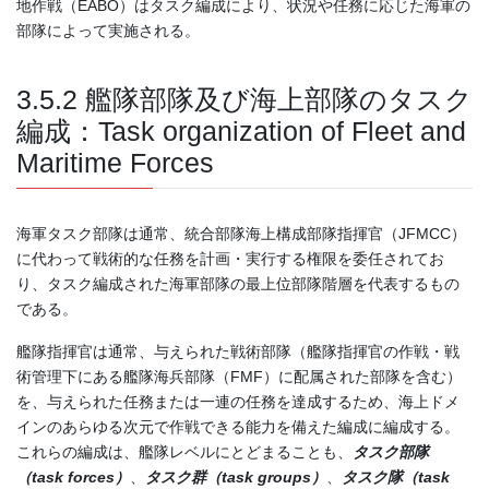
地作戦（EABO）はタスク編成により、状況や任務に応じた海軍の
部隊によって実施される。
3.5.2 艦隊部隊及び海上部隊のタスク
編成：Task organization of Fleet and
Maritime Forces
海軍タスク部隊は通常、統合部隊海上構成部隊指揮官（JFMCC）
に代わって戦術的な任務を計画・実行する権限を委任されてお
り、タスク編成された海軍部隊の最上位部隊階層を代表するもの
である。
艦隊指揮官は通常、与えられた戦術部隊（艦隊指揮官の作戦・戦
術管理下にある艦隊海兵部隊（FMF）に配属された部隊を含む）
を、与えられた任務または一連の任務を達成するため、海上ドメ
インのあらゆる次元で作戦できる能力を備えた編成に編成する。
これらの編成は、艦隊レベルにとどまることも、
タスク部隊
（
task forces
）
、
タスク群（
task groups
）
、
タスク隊（
task