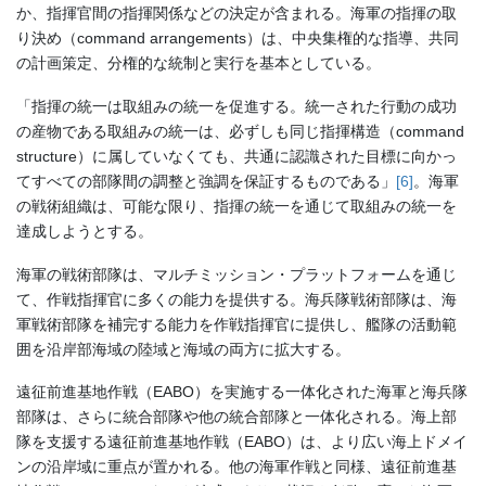
か、指揮官間の指揮関係などの決定が含まれる。海軍の指揮の取
り決め（command arrangements）は、中央集権的な指導、共同
の計画策定、分権的な統制と実行を基本としている。
「指揮の統一は取組みの統一を促進する。統一された行動の成功
の産物である取組みの統一は、必ずしも同じ指揮構造（command
structure）に属していなくても、共通に認識された目標に向かっ
てすべての部隊間の調整と強調を保証するものである」
[6]
。海軍
の戦術組織は、可能な限り、指揮の統一を通じて取組みの統一を
達成しようとする。
海軍の戦術部隊は、マルチミッション・プラットフォームを通じ
て、作戦指揮官に多くの能力を提供する。海兵隊戦術部隊は、海
軍戦術部隊を補完する能力を作戦指揮官に提供し、艦隊の活動範
囲を沿岸部海域の陸域と海域の両方に拡大する。
遠征前進基地作戦（EABO）を実施する一体化された海軍と海兵隊
部隊は、さらに統合部隊や他の統合部隊と一体化される。海上部
隊を支援する遠征前進基地作戦（EABO）は、より広い海上ドメイ
ンの沿岸域に重点が置かれる。他の海軍作戦と同様、遠征前進基