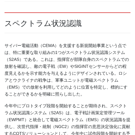
スペクトラム状況認識
サイバー電磁活動（CEMA）を支援する新規開始事業という点で
は、特に重要な取り組みの1つがスペクトラム状況認識システム
（S2AS）である。これは、指揮官が部隊自身のスペクトラムでの
放射を確認し、敵の電子戦（EW）やSIGINTセンサーからどの程
度見えるかを示す能力を与えるようにデザインされている。ロシ
アとウクライナの戦争は、軍事ユニットが電磁スペクトラム
（EMS）での放射を利用してどのように位置を特定し、標的にす
ることができるかを明確に照らし出した。
今年中にプロトタイプ段階を開始することが期待され、スペクト
ラム状況認識システム（S2AS）は、電子戦計画策定管理ツール
（EWPMT）と統合して電磁スペクトラム（EMS）の状況認識を提
供し、次世代指揮・統制（NGC2）の指揮官の意思決定強化に貢献
するCOTSソリューションとして、今年中に試作段階を開始する予