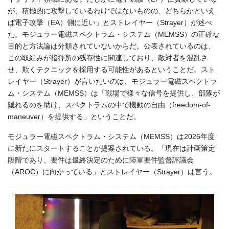
が、積極的に攻撃しているわけではないものの、どちらかといえ
ば電子攻撃（EA）側に近い」とストレイヤー（Strayer）が述べ
た。モジュラー電磁スペクトラム・システム（MEMSS）の正確な
目的と方法論は分類されていないからだ。公表されているのは、
この取組みが指揮所の残存性に関連しており、敵対者を混乱さ
せ、欺くテクニックを採用する可能性があるということだ。スト
レイヤー（Strayer）が言いたいのは、モジュラー電磁スペクトラ
ム・システム（MEMSS）は「戦場で様々な信号を提供し、部隊が
隠れるのを助け、スペクトラムの中で機動の自由（freedom-of-
maneuver）を提供する」ということだ。
モジュラー電磁スペクトラム・システム（MEMSS）は2026年度
に新たにスタートすることが提案されている。「現在は計画策定
段階であり、要件は最終決定のために陸軍要件監督評議会
（AROC）に向かっている」とストレイヤー（Strayer）は言う。