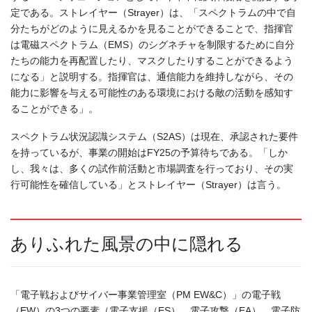
定である。ストレイヤー（Strayer）は、「スペクトラムの中で自
分たちがどのように見えるかを見ることができることで、指揮官
は電磁スペクトラム（EMS）のシグネチャを制限するために自分
たちの能力を再配置したり、マスクしたりすることができるよう
になる」と説明する。指揮官は、通信能力を維持しながら、その
能力に影響を与える可能性のある環境における敵の活動を感知す
ることができる」。
スペクトラム状況認識システム（S2AS）は現在、承認された要件
を持っているが、事業の開始はFY25の予算待ちである。「しか
し、我々は、多くの試作前活動と市場調査を行っており、その実
行可能性を確信している」とストレイヤー（Strayer）は言う。
ありふれた風景の中に隠れる
「電子戦およびサイバー事業管理室（PM EW&C）」の電子戦
（EW）の3つの要素（電子支援（ES）、電子攻撃（EA）、電子防