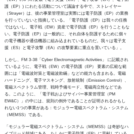
護（EP）) にわたる活動について議論する中で、ストレイヤー
（Strayer）は、彼の事業管理室は実際には電子防護（EP）の業務
を行っていないと指摘している。「電子防護（EP）は我々の任務
ではないし、電子戦（EW）資産で電子防護（EP）を行うこともな
い。電子防護（EP）は一般的に、それ自体を防護するために個々
の電子機器や通信機器に組み込まれているものだ。我々は電子支
援（ES）と電子攻撃（EA）の攻撃要素に重点を置いている」。
しかし、FM 3-38「Cyber Electromagnetic Activities」 に記載され
ているように、電子戦（EW）の電子防護（EP） 要素の広範な範
囲には「電磁波対策と電磁波欺瞞」などの能力も含まれる。電磁
ハードニング、電子マスキング、放射統制（Emission Control）、
電磁スペクトラム管理、戦時予備モード、電磁両立性などであ
る。このように、「電子戦およびサイバー事業管理室（PM
EW&C）」の中には、規則の例外であることが証明されるかもし
れない1つの事業がある：モジュラー電磁スペクトラム・システム
（MEMSS）である。
「モジュラー電磁スペクトラム・システム（MEMSS）は奇妙なハ
イブリッド領域にある。たしかに電子防護（EP）に貢献している