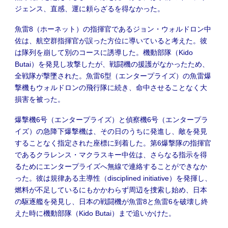
ジェンス、直感、運に頼らざるを得なかった。
魚雷8（ホーネット）の指揮官であるジョン・ウォルドロン中
佐は、航空群指揮官が誤った方位に導いていると考えた。彼
は隊列を崩して別のコースに誘導した。機動部隊（Kido
Butai）を発見し攻撃したが、戦闘機の援護がなかったため、
全戦隊が撃墜された。魚雷6型（エンタープライズ）の魚雷爆
撃機もウォルドロンの飛行隊に続き、命中させることなく大
損害を被った。
爆撃機6号（エンタープライズ）と偵察機6号（エンタープラ
イズ）の急降下爆撃機は、その日のうちに発進し、敵を発見
することなく指定された座標に到着した。第6爆撃隊の指揮官
であるクラレンス・マクラスキー中佐は、さらなる指示を得
るためにエンタープライズへ無線で連絡することができなか
った。彼は規律ある主導性（disciplined initiative）を発揮し、
燃料が不足しているにもかかわらず周辺を捜索し始め、日本
の駆逐艦を発見し、日本の戦闘機が魚雷8と魚雷6を破壊し終
えた時に機動部隊（Kido Butai）まで追いかけた。