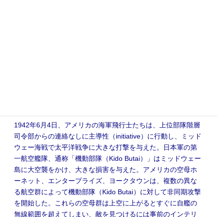
の殺害など、様々な理由でその意思決定を行うことができないか
もしれない。どのような場合でも、通信可能な上級指揮官が指揮
を執り、入手可能な情報に基づいて最善の決心を下すことで、作
戦の継続を可能にしなければならない。海軍パイロットは、ミッ
ドウェー海戦での通信環境の悪化の中での行動を通じて、規律あ
る主導性（disciplined initiative）を発揮することの有効性を示して
いる。
命令無視の主導性（initiative） – ミッドウェー海戦での飛行隊
指揮官
1942年6月4日、アメリカの海軍飛行士たちは、上位部隊階層
司令部からの連絡なしに主導性（initiative）に行動し、ミッド
ウェー海戦で太平洋戦争に大きな打撃を与えた。日本軍の第
一航空艦隊、通称「機動部隊（Kido Butai）」はミッドウェー
島に大空襲をかけ、大きな損害を与えた。アメリカの空母ホ
ーネット、エンタープライズ、ヨークタウンは、複数の異な
る航空群によって機動部隊（Kido Butai）に対して非同期攻撃
を開始した。これらの空母群は上空に上がるとすぐに自艦の
無線範囲を超えてしまい、敵を見つけるには事前のインテリ