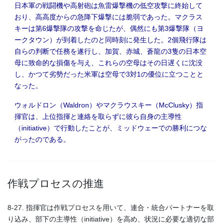
日本軍の戦闘機や高射砲は魚雷爆撃機の低空攻撃に終始して
おり、高高度からの急降下爆撃には脆弱であった。マクラス
キーは第6爆撃隊の攻撃を命じたが、偶然にも第3爆撃隊（ヨ
ークタウン）が到着したのと同時刻に発生した。2個飛行隊は
自らの判断で任務を遂行し、加賀、赤城、蒼龍の3隻の日本空
母に致命的な損傷を与え、これらの空母はその日遅くに沈没
し、かつて劣勢だった米軍は空母で3対1の優位に立つことと
なった。
ウォルドロン（Waldron）やマクラウスキー（McClusky）指
揮官は、上位指揮と連絡を取らずに彼ら自身の主導性
（initiative）で行動したことが、ミッドウェーでの勝利につな
がったのである。
作戦プロセスの推進
8-27. 指揮官は作戦プロセスを用いて、連合・統合パートナーを取
り込み、部下の主導性（initiative）を高め、状況に必要な適切な部