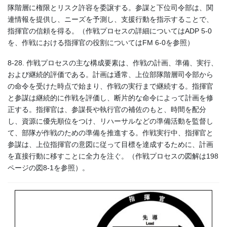
隊階層に権限とリスク許容を委譲する。参謀と下位司令部は、関
連情報を提供し、ニーズを予測し、支援行動を指示することで、
指揮官の信頼を得る。（作戦プロセスの詳細についてはADP 5-0
を、作戦における指揮官の役割についてはFM 6-0を参照）
8-28. 作戦プロセスの主な構成要素は、作戦の計画、準備、実行、
および継続的評価である。計画は通常、上位部隊階層司令部から
の命令を受けた時点で始まり、作戦の実行まで継続する。指揮官
と参謀は継続的に作戦を評価し、断片的な命令によって計画を修
正する。指揮官は、参謀長や執行官の補佐のもと、時間を配分
し、資源に優先順位をつけ、リハーサルなどの準備活動を監督し
て、部隊が作戦のための準備を推進する。作戦実行中、指揮官と
参謀は、上位指揮官の意図に従って目標を達成するために、計画
を直接行動に移すことに全力を注ぐ。（作戦プロセスの図解は198
ページの図8-1を参照）。