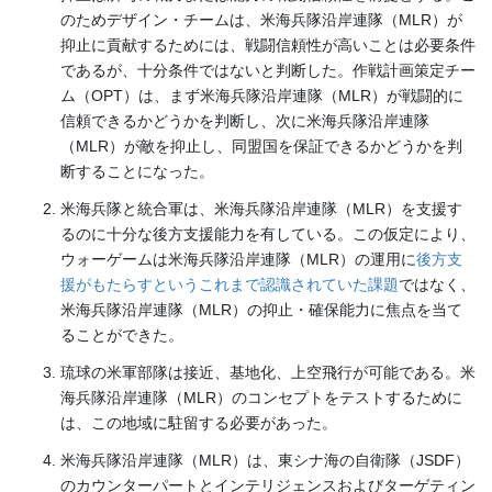
のためデザイン・チームは、米海兵隊沿岸連隊（MLR）が
抑止に貢献するためには、戦闘信頼性が高いことは必要条件
であるが、十分条件ではないと判断した。作戦計画策定チー
ム（OPT）は、まず米海兵隊沿岸連隊（MLR）が戦闘的に
信頼できるかどうかを判断し、次に米海兵隊沿岸連隊
（MLR）が敵を抑止し、同盟国を保証できるかどうかを判
断することになった。
米海兵隊と統合軍は、米海兵隊沿岸連隊（MLR）を支援す
るのに十分な後方支援能力を有している。この仮定により、
ウォーゲームは米海兵隊沿岸連隊（MLR）の運用に
後方支
援がもたらすというこれまで認識されていた課題
ではなく、
米海兵隊沿岸連隊（MLR）の抑止・確保能力に焦点を当て
ることができた。
琉球の米軍部隊は接近、基地化、上空飛行が可能である。米
海兵隊沿岸連隊（MLR）のコンセプトをテストするために
は、この地域に駐留する必要があった。
米海兵隊沿岸連隊（MLR）は、東シナ海の自衛隊（JSDF）
のカウンターパートとインテリジェンスおよびターゲティン