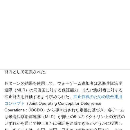
Command PE
のシミュレーションは毎日数回実行された。各実行
後、ブルーフォースの能力の追加や削減、機動の計画（scheme of
maneuver）の修正が行われた。各日の終わりに、作戦計画策定チ
ーム（OPT）メンバーはすべてのデータをまとめ、米海兵隊沿岸
連隊（MLR）が「戦闘信頼性（combat credibility）」を達成する
ために必要な統合および/または連合の支援の程度を含め、米海兵
隊沿岸連隊（MLR）が戦闘信頼性のある部隊を構成しているかど
うかを投票した。戦闘信頼性（combat credibility）とは、米海兵隊
沿岸連隊（MLR）が人民解放軍海軍（PLAN）の水上行動群
（SAG）の駆逐艦1隻にミッション・キル（mission kill）を与える
能力として定義された。
各ターンの結果を使用して、ウォーゲーム参加者は米海兵隊沿岸
連隊（MLR）の同盟国に対する保証能力、または敵対者に対する
抑止能力を評価するよう求められた。
抑止作戦のための統合運用
コンセプト
（Joint Operating Concept for Deterrence
Operations：JOCDO）から導き出された定義に基づき、各チーム
は米海兵隊沿岸連隊（MLR）が抑止の9つのドクトリン上の方法の
いずれかを通じて抑止または保証を達成できるかどうかに投票し
た。各チームは、中国、米国、日本のいずれかの立場から、その