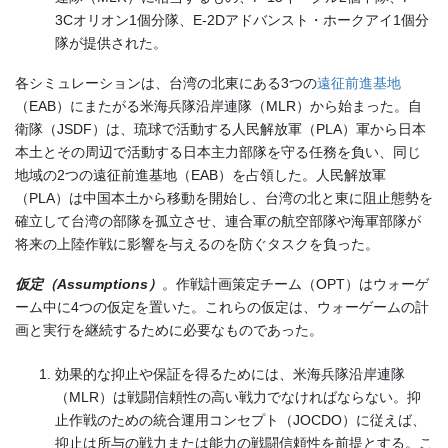
3Cオリオン1個分隊、E-2Dアドバンスト・ホークアイ1個分
隊が提供された。
各シミュレーションは、台湾の北東にある3つの
遠征前進基地
（EAB）にまたがる米海兵隊沿岸連隊（MLR）から始まった。自
衛隊（JSDF）は、琉球で活動する人民解放軍（PLA）軍から日本
本土とその周辺で活動する日本主力部隊を守る任務を負い、同じ
地域の2つの遠征前進基地（EAB）を占領した。人民解放軍
（PLA）は中国本土から移動を開始し、台湾の北と東に阻止態勢を
確立して台湾の部隊を孤立させ、連合軍の航空部隊や海軍部隊が
将来の上陸作戦に影響を与えるのを防ぐタスクを負った。
仮定（
Assumptions
）
。作戦計画策定チーム（OPT）はウォーゲ
ーム中に4つの仮定を置いた。これらの仮定は、ウォーゲームの計
画と実行を継続するために必要なものであった。
効果的な抑止や保証を得るためには、米海兵隊沿岸連隊
（MLR）は戦闘信頼性の高い戦力でなければならない。抑
止作戦のための統合運用コンセプト（JOCDO）に従えば、
抑止は所与の戦力または能力の戦闘信頼性を前提とする。こ