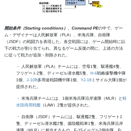
開始条件（
Starting conditions
）
。
Command PE
の中で、ゲー
ム・デザイナーは人民解放軍（PLA）、米海兵隊、自衛隊
（JSDF）の戦闘力を表現した。各交戦国には、ゲーム開始時に以
下の戦力が割り当てられ、異なるゲーム反復の間に、上述の方法
に従って戦力が追加・削除された。
・ 人民解放軍（PLA）チームには、空母1隻、駆逐艦4隻、
フリゲート2隻、ディーゼル潜水艦5隻、
H-6
戦略爆撃機中隊
1個、
J-10B
多用途戦闘機中隊1個、
YJ-18
ミサイル大隊1個が
提供された。
・ 米海兵隊チームには、1個米海兵隊沿岸連隊（MLR）と
軽
水陸両用戦艦
（LAW）2隻が提供された。
・ 自衛隊（JSDF）チームには、駆逐艦2隻、フリゲート1
隻、ディーゼル潜水艦2隻、揚陸艦戦車1隻、米海兵隊沿岸
連隊（MLR）に相当するもの、F-15イーグル2個中隊、P-