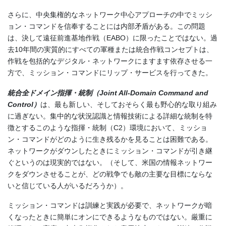
さらに、中央集権的なネットワーク中心アプローチの中でミッシ
ョン・コマンドを信奉することには内部矛盾がある。この問題
は、決して遠征前進基地作戦（EABO）に限ったことではない。過
去10年間の実質的にすべての軍種または統合作戦コンセプトは、
作戦を包括的なデジタル・ネットワークにますます依存させる一
方で、ミッション・コマンドにリップ・サービスを行ってきた。
統合全ドメイン指揮・統制（
Joint All-Domain Command and
Control
）
は、最も新しい、そしておそらく最も野心的な取り組み
に過ぎない。集中的な状況認識と情報技術による詳細な統制を特
徴とするこのような指揮・統制（C2）環境において、ミッショ
ン・コマンドがどのように生き残るかを見ることは困難である。
ネットワークがダウンしたときにミッション・コマンドが引き継
ぐというのは現実的ではない。（そして、米国の情報ネットワー
クをダウンさせることが、どの戦争でも敵の主要な目標にならな
いと信じている人がいるだろうか）。
ミッション・コマンドは訓練と実践が必要で、ネットワークが暗
くなったときに簡単にオンにできるようなものではない。厳重に