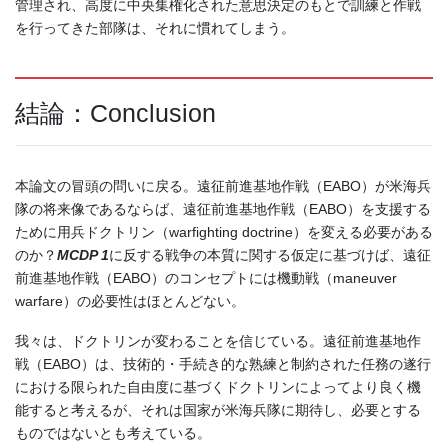
管理され、高度に中央集権化された意思決定のもとで訓練と作戦
を行ってきた部隊は、それに慣れてしまう。
結論：Conclusion
本論文の冒頭の問いに戻る。遠征前進基地作戦（EABO）が米海兵
隊の将来像であるならば、遠征前進基地作戦（EABO）を支援する
ために用兵ドクトリン（warfighting doctrine）を変える必要がある
のか？
MCDP 1
に反する戦争の本質に関する仮定に基づけば、遠征
前進基地作戦（EABO）のコンセプトには機動戦（maneuver
warfare）の必要性はほとんどない。
我々は、ドクトリンが変わることを信じている。遠征前進基地作
戦（EABO）は、技術的・手続き的な熟練と制約された任務の遂行
における限られた自由度に基づくドクトリンによってより良く機
能すると考えるが、それは国家が米海兵隊に期待し、必要とする
ものではないとも考えている。