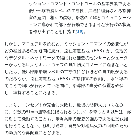
ッション・コマンド・コントロールの基本要素である
低い部隊階層レベルの主導性、共通に理解される指揮
官の意図、相互の信頼、暗黙の了解とコミュニケーシ
ョンに導かれて部下が行動できるような実行時の状況
を作り出すことを目指す
[19]
。
しかし、マニュアルを読むと、ミッション・コマンドの必要性が
どの程度あるのか疑問に思う。遠征前進基地（EAB）が、包括的
なデジタル・ネットワークで結ばれた無数のセンサーとシュータ
ーからなる巨大なキル・ウェブの無生物火力ノードに過ぎないと
したら、低い部隊階層レベルの主導性にどれほどの自由度がある
のだろうか。遠征前進基地（EAB）の指揮官の役割は、水平線の
向こうで闘いが行われている間に、沿岸部の自分の位置を確保
し、維持することに尽きる。
つまり、コンセプトが完全に失敗し、最後の防御火力（ちなみ
に、少数の81mm迫撃砲に限られるらしい）を撃つとき以外は、敵
に対して機動することも、米海兵隊の歴史的強みである近接戦闘
を行うこともない。移動は通常、発見や対砲兵火力の回避のため
の局所的な再配置にとどまる。