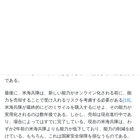
砲列や航空・兵站アセットの警戒部隊（security force）に過ぎな
くなるだろう。その結果、「すべての米海兵隊員はライフルマン
である（every Marine a rifleman）」という米海兵隊の基本的な信
念が損なわれるほど、その精神と文化に深刻な影響を及ぼすだろ
う。
再編成の目標の一つが、20年にわたる対反乱戦から脱却すること
であるのは皮肉なことで、西太平洋での米海軍戦役に最適化され
た米海兵隊沿岸連隊（MLR）を除けば、他の米海兵隊は高烈度
（high-intensity）で諸兵科連合の戦闘ができない保安部隊
（constabulary forces）に過ぎなくなりつつあるように見えるから
である。
最後に、米海兵隊は、新しい能力がオンライン化される前に、能
力を売却することで受け入れるリスクを考慮する必要がある
[18]
。
米海兵隊が最終的にどのミサイルを購入するにせよ、その能力が
実用化されるのは数年後である。しかし、売却は現在進行中であ
り、場合によってはすでに完了している。現在の米海兵隊は、わ
ずか2年前の米海兵隊よりも能力が低下しており、能力の削減を続
けている。もちろん、これは国家安全保障を損なうものである。