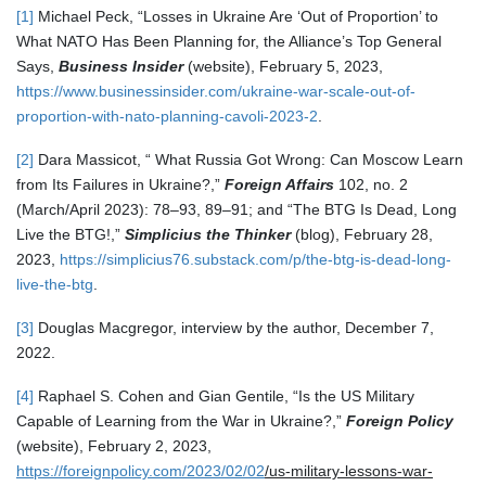
[1]
Michael Peck, “Losses in Ukraine Are ‘Out of Proportion’ to
What NATO Has Been Planning for, the Alliance’s Top General
Says,
Business
Insider
(website), February 5, 2023,
https://www.businessinsider
.com/ukraine-war-scale-out-of-
proportion-with-nato-planning-cavoli-2023-2
.
[2]
Dara Massicot, “ What Russia Got Wrong: Can Moscow Learn
from Its Failures in Ukraine?,”
Foreign
Affairs
102, no. 2
(March/April 2023): 78–93, 89–91; and “The BTG Is Dead, Long
Live the BTG!,”
Simplicius
the
Thinker
(blog), February 28,
2023,
https://simplicius76.substack.com
/p/the-btg-is-dead-long-
live-the-btg
.
[3]
Douglas Macgregor, interview by the author, December 7,
2022.
[4]
Raphael S. Cohen and Gian Gentile, “Is the US Military
Capable of Learning from the War in Ukraine?,”
Foreign
Policy
(website), February 2, 2023,
https://foreignpolicy.com/2023/02/02
/us-military-lessons-war-