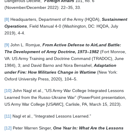
Dangerous Decline,”
Foreign
Affairs
101, no. 6
(November/December 2022): 22–35, 33.
[8]
Headquarters, Department of the Army (HQDA),
Sustainment
Operations
, Field Manual 4-0 (Washington, DC: HQDA, July
2019), 4-4.
[9]
John L. Romjue,
From
Active
Defense
to
AirLand
Battle:
The
Development
of
Army
Doctrine,
1973–1982
(Fort Monroe,
VA: US Army Training and Doctrine Command (TRADOC), June
1984), 3; and David Barno and Nora Bensahel,
Adaptation
under
Fire:
How
Militaries
Change
in
Wartime
(New York:
Oxford University Press, 2020), 104–5.
[10]
John Nagl et al., “US Army War College Integrated Lessons
Learned from the Russo-Ukraine War” (PowerPoint presentation,
US Army War College [USAWC], Carlisle, PA, March 15, 2023).
[11]
Nagl et al., “Integrated Lessons Learned.”
[12]
Peter Warren Singer,
One
Year
In:
What
Are
the
Lessons