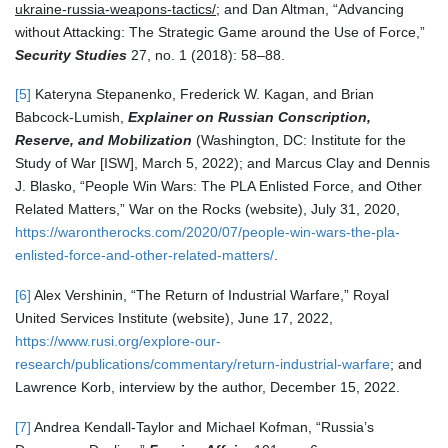
ukraine-russia-weapons-tactics/
; and Dan Altman, “Advancing
without Attacking: The Strategic Game around the Use of Force,”
Security
Studies
27, no. 1 (2018): 58–88.
[5]
Kateryna Stepanenko, Frederick W. Kagan, and Brian
Babcock-Lumish,
Explainer
on
Russian
Conscription,
Reserve,
and
Mobilization
(Washington, DC: Institute for the
Study of War [ISW], March 5, 2022); and Marcus Clay and Dennis
J. Blasko, “People Win Wars: The PLA Enlisted Force, and Other
Related Matters,” War on the Rocks (website), July 31, 2020,
https://warontherocks
.com/2020/07/people-win-wars-the-pla-
enlisted-force-and-other-related-matters/
.
[6]
Alex Vershinin, “The Return of Industrial Warfare,” Royal
United Services Institute (website), June 17, 2022,
https://www.rusi.org/explore-our-
research/publications/commentary/return-industrial
-warfare
; and
Lawrence Korb, interview by the author, December 15, 2022.
[7]
Andrea Kendall-Taylor and Michael Kofman, “Russia’s