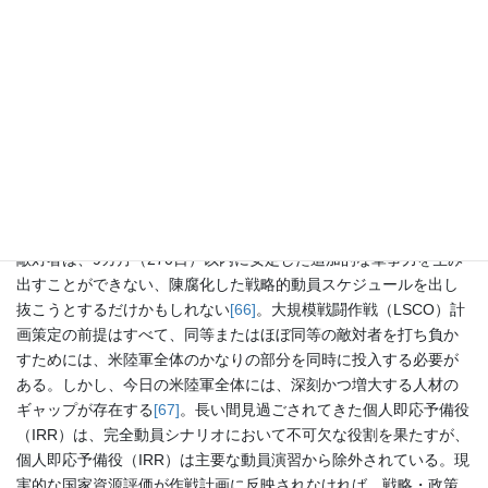
volunteer force）は大国と対峙したこともなければ、部分的な動員
以上のストレスを受けたこともない
[63]
。中国やロシアとの競争が
激化するなか、総動員態勢に入る可能性は冷戦後いつにも増して
高まっている
[64]
。防衛産業基盤の能力を拡大するための重要な行
動が進行中だが、戦略的人材層の厚み（strategic-personnel
depth）を安定させるための対応する議論は行われていない
[65]
。
潜在的な作戦要件と利用可能な人材の間に広がるギャップに立ち
向かわないことは、将来、同等またはほぼ同等の敵対者との紛争
において深刻な影響を及ぼす可能性がある。
敵対者は、9カ月（270日）以内に安定した追加的な軍事力を生み
出すことができない、陳腐化した戦略的動員スケジュールを出し
抜こうとするだけかもしれない
[66]
。大規模戦闘作戦（LSCO）計
画策定の前提はすべて、同等またはほぼ同等の敵対者を打ち負か
すためには、米陸軍全体のかなりの部分を同時に投入する必要が
ある。しかし、今日の米陸軍全体には、深刻かつ増大する人材の
ギャップが存在する
[67]
。長い間見過ごされてきた個人即応予備役
（IRR）は、完全動員シナリオにおいて不可欠な役割を果たすが、
個人即応予備役（IRR）は主要な動員演習から除外されている。現
実的な国家資源評価が作戦計画に反映されなければ、戦略・政策