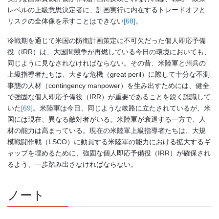
レベルの上級意思決定者に、計画実行に内在するトレードオフと
リスクの全体像を示すことはできない
[68]
。
冷戦期を通じて米国の防衛計画策定に不可欠だった個人即応予備
役（IRR）は、大国間競争が再燃している今日の環境においても、
同じように見なされなければならない。その昔、米陸軍と州兵の
上級指導者たちは、大きな危機（great peril）に際して十分な不測
事態の人材（contingency manpower）を生み出すためには、健全
で強固な個人即応予備役（IRR）が重要であることを鋭く認識して
いた
[69]
。米陸軍は今日、同じような岐路に立たされているが、米
国には現在、異なる敵対者がいる。米陸軍が衰退する一方で、人
材の能力は高まっている。現在の米陸軍上級指導者たちは、大規
模戦闘作戦（LSCO）に動員する米陸軍の能力における拡大するギ
ャップを埋めるために、強固な個人即応予備役（IRR）が確保され
るよう、一歩踏み出さなければならない。
ノート