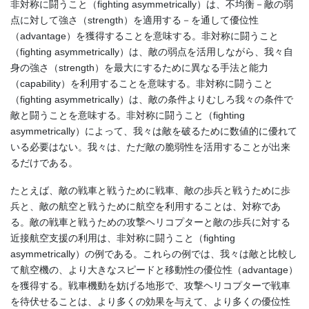
非対称に闘うこと（fighting asymmetrically）は、不均衡－敵の弱
点に対して強さ（strength）を適用する－を通して優位性
（advantage）を獲得することを意味する。非対称に闘うこと
（fighting asymmetrically）は、敵の弱点を活用しながら、我々自
身の強さ（strength）を最大にするために異なる手法と能力
（capability）を利用することを意味する。非対称に闘うこと
（fighting asymmetrically）は、敵の条件よりむしろ我々の条件で
敵と闘うことを意味する。非対称に闘うこと（fighting
asymmetrically）によって、我々は敵を破るために数値的に優れて
いる必要はない。我々は、ただ敵の脆弱性を活用することが出来
るだけである。
たとえば、敵の戦車と戦うために戦車、敵の歩兵と戦うために歩
兵と、敵の航空と戦うために航空を利用することは、対称であ
る。敵の戦車と戦うための攻撃ヘリコプターと敵の歩兵に対する
近接航空支援の利用は、非対称に闘うこと（fighting
asymmetrically）の例である。これらの例では、我々は敵と比較し
て航空機の、より大きなスピードと移動性の優位性（advantage）
を獲得する。戦車機動を妨げる地形で、攻撃ヘリコプターで戦車
を待伏せることは、より多くの効果を与えて、より多くの優位性