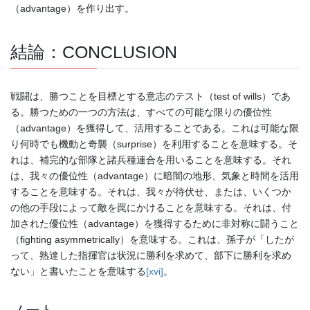
（advantage）を作り出す。
結論：CONCLUSION
戦闘は、勝つことを目標とする意志のテスト（test of wills）であ
る。勝つための一つの方法は、すべての可能な限りの優位性
（advantage）を獲得して、活用することである。これは可能な限
り何時でも機動と奇襲（surprise）を利用することを意味する。そ
れは、補完的な部隊と諸兵種連合を用いることを意味する。それ
は、我々の優位性（advantage）に暗闇の地形、気象と時間を活用
することを意味する。それは、我々が待伏せ、または、いくつか
の他の手段によって敵を罠にかけることを意味する。それは、付
加された優位性（advantage）を獲得するために非対称に闘うこと
（fighting asymmetrically）を意味する。これは、孫子が「したが
って、熟達した指揮官は状況に勝利を求めて、部下に勝利を求め
ない」と書いたことを意味する
[xvi]
。