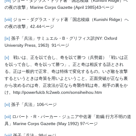
[vii]
ジョー・ダグラス・ドッド著「国志稜線（Kunishi Ridge）へ
の夜の攻撃」Marine Corps Gazette (April 1985)43ページ
[viii]
ジョー・ダグラス・ドッド著「国志稜線（Kunishi Ridge）へ
の夜の攻撃」42₋44ページ
[ix]
孫子「兵法」サミュエル・B・グリフィス訳(NY: Oxford
University Press, 1963) 91ページ
[x]
戦いは、正を以て合し、奇を以て勝つ（兵勢篇）「戦いは正
を以って合し、奇を以って勝つ」。正と奇は相反する語とされ
る。正は一般的で正常、奇は特殊で変化するもの。いざ敵を攻撃
するというときは奇策を用いよということ。正面突破が正なら裏
から攻めるのは奇、正攻法が正なら奇襲作戦は奇。相手の裏をか
け。http://powerfulcb.fc2web.com/sonsiheihou.htm
[xi]
孫子「兵法」106ページ
[xii]
ロバート・R・パーカー・ジュニア中佐著「欺瞞:行方不明の道
具」Marine Corps Gazette (May 1992) 97ページ
[xiii]
孫子「兵法」98ページ