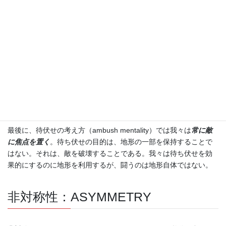
る。敵は、ショックにより、麻痺する。敵は反応することができ
ない。すべてはうまく進み、そして、突然、敵は周辺の兵員と共
に猛火の中にいることになる。たいてい敵はパニックを起こし、
自ら行動するというよりは反応せざるを得ない悪い状況に陥る。
諸兵種連合は敵を待ち伏せるために利用される。敵が予想する、
より深く、敵の縦深の核心の地域に達する砲兵急襲は、地上の待
ち伏せと同様な望ましい衝撃効果を生み出すことができる。我々
は、敵を砲兵の効果と空からの攻撃から逃れようとするジレンマ
に陥れる。
最後に、待伏せの考え方（ambush mentality）では我々は
常に敵
に焦点を置く
。待ち伏せの目的は、地形の一部を保持することで
はない。それは、敵を破壊することである。我々は待ち伏せを効
果的にするのに地形を利用するが、闘うのは地形自体ではない。
非対称性：ASYMMETRY