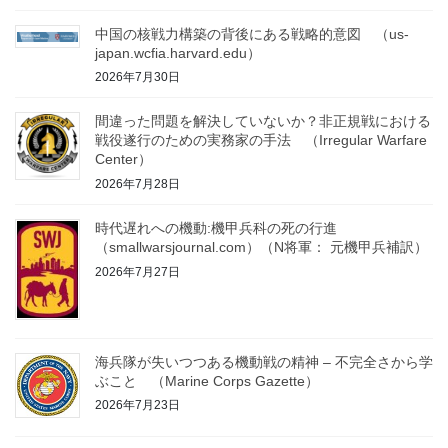
中国の核戦力構築の背後にある戦略的意図 （us-
japan.wcfia.harvard.edu）
2026年7月30日
間違った問題を解決していないか？非正規戦における
戦役遂行のための実務家の手法 （Irregular Warfare
Center）
2026年7月28日
時代遅れへの機動:機甲兵科の死の行進
（smallwarsjournal.com）（N将軍： 元機甲兵補訳）
2026年7月27日
海兵隊が失いつつある機動戦の精神 – 不完全さから学
ぶこと （Marine Corps Gazette）
2026年7月23日