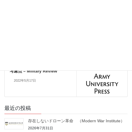
人工知能［AI］
前の記事
新しい技術、新しい概念：中国
のＡＩと認知戦争についての計
画 (War on the Rocks)
2022年4月19日
技術動向
次の記事
拡張現実（AR）と複合現実
（MR）の実装における戦術的な
考慮点 – Military Review
2022年5月17日
最近の投稿
存在しないドローン革命 （Modern War Institute）
2026年7月31日